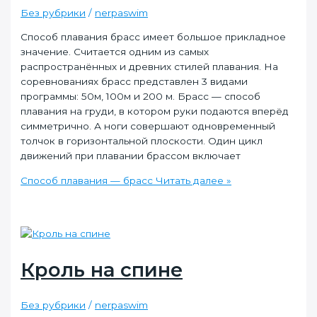
Без рубрики
/
nerpaswim
Способ плавания брасс имеет большое прикладное
значение. Считается одним из самых
распространённых и древних стилей плавания. На
соревнованиях брасс представлен 3 видами
программы: 50м, 100м и 200 м. Брасс — способ
плавания на груди, в котором руки подаются вперёд
симметрично. А ноги совершают одновременный
толчок в горизонтальной плоскости. Один цикл
движений при плавании брассом включает
Способ плавания — брасс
Читать далее »
Кроль на спине
Без рубрики
/
nerpaswim