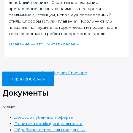
лечебный подвиды. Спортивное плавание —
преодоление вплавь за наименьшее время
различных дистанций, используя определенный
стиль. Способы (стили) плавания: Кроль — стиль
плавания на груди, в котором левая и правая часть
тела совершают гребки попеременно. Кроль
Плавание — это…
Читать далее »
Vk
Instagram
Youtube
Telegram
Envelope
+7(916)208-54-74
Документы
Меню
Договор публичной оферты
Политика конфиденциальности
Обработка персональных данных